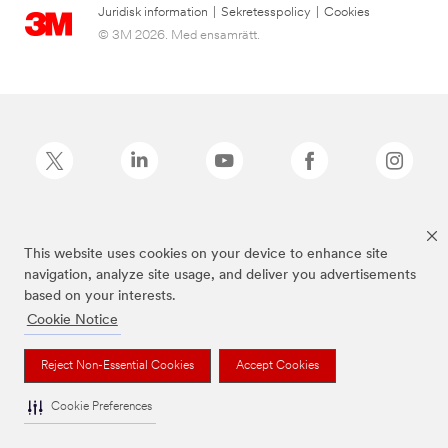
Juridisk information
|
Sekretesspolicy
|
Cookies
© 3M 2026. Med ensamrätt.
Command™ är ett varumärke som tillhör 3M.
This website uses cookies on your device to enhance site
navigation, analyze site usage, and deliver you advertisements
based on your interests.
Cookie Notice
Reject Non-Essential Cookies
Accept Cookies
Cookie Preferences