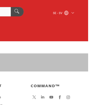
SE - SV
COMMAND™
T
s
or