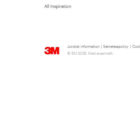
All Inspiration
Juridisk information
|
Sekretesspolicy
|
Cook
© 3M 2026. Med ensamrätt.