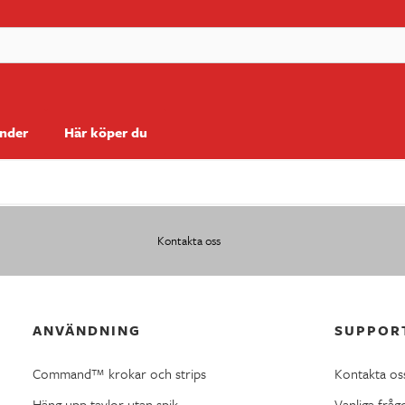
änder
Här köper du
Kontakta oss
ANVÄNDNING
SUPPOR
Command™ krokar och strips
Kontakta os
Häng upp tavlor utan spik
Vanliga fråg