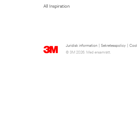
All Inspiration
Juridisk information
|
Sekretesspolicy
|
Cook
© 3M 2026. Med ensamrätt.