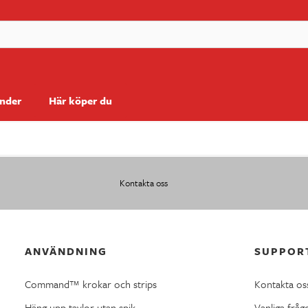
änder
Här köper du
Kontakta oss
ANVÄNDNING
SUPPOR
Command™ krokar och strips
Kontakta os
Häng upp tavlor utan spik
Vanliga fråg