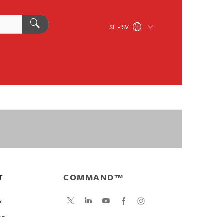
SE - SV
COMMAND™
T
s
or