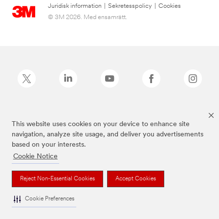
Juridisk information
|
Sekretesspolicy
|
Cookies
© 3M 2026. Med ensamrätt.
Command™ är ett varumärke som tillhör 3M.
This website uses cookies on your device to enhance site
navigation, analyze site usage, and deliver you advertisements
based on your interests.
Cookie Notice
Reject Non-Essential Cookies
Accept Cookies
Cookie Preferences