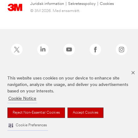
Juridisk information
|
Sekretesspolicy
|
Cookies
© 3M 2026. Med ensamrätt.
Command™ är ett varumärke som tillhör 3M.
This website uses cookies on your device to enhance site
navigation, analyze site usage, and deliver you advertisements
based on your interests.
Cookie Notice
Reject Non-Essential Cookies
Accept Cookies
Cookie Preferences