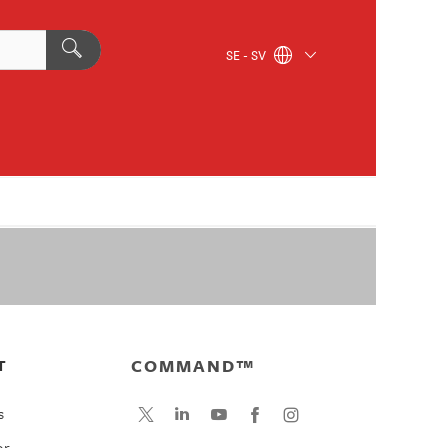
SE - SV
COMMAND™
T
s
or