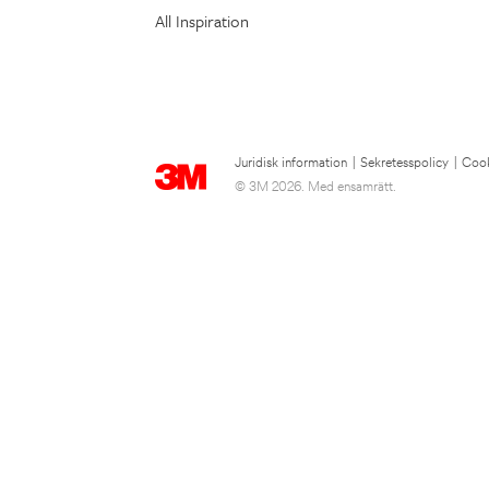
All Inspiration
Juridisk information
|
Sekretesspolicy
|
Cook
© 3M 2026. Med ensamrätt.