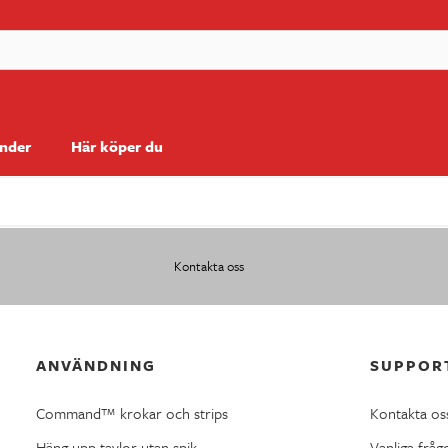
änder
Här köper du
Kontakta oss
ANVÄNDNING
SUPPOR
Command™ krokar och strips
Kontakta os
Häng upp tavlor utan spik
Vanliga fråg