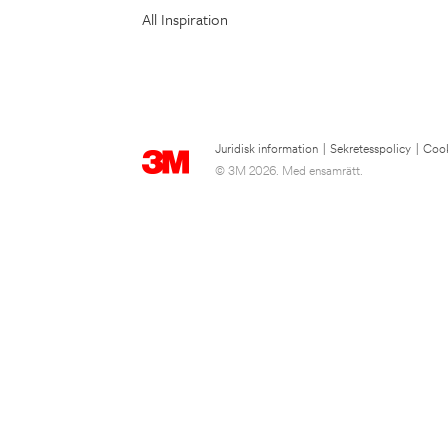
All Inspiration
Juridisk information
|
Sekretesspolicy
|
Cook
© 3M 2026. Med ensamrätt.