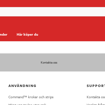
änder
Här köper du
Kontakta oss
ANVÄNDNING
SUPPOR
Command™ krokar och strips
Kontakta os
Häng upp tavlor utan spik
Vanliga fråg