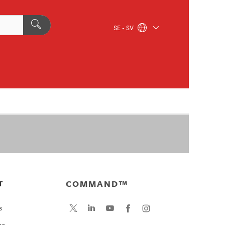
SE - SV
COMMAND™
T
s
or