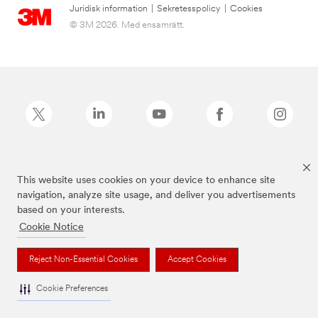
Juridisk information
|
Sekretesspolicy
|
Cookies
© 3M 2026. Med ensamrätt.
Command™ är ett varumärke som tillhör 3M.
This website uses cookies on your device to enhance site
navigation, analyze site usage, and deliver you advertisements
based on your interests.
Cookie Notice
Reject Non-Essential Cookies
Accept Cookies
Cookie Preferences