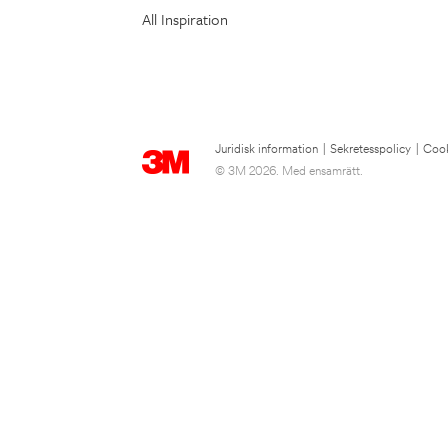
All Inspiration
Juridisk information
|
Sekretesspolicy
|
Cook
© 3M 2026. Med ensamrätt.