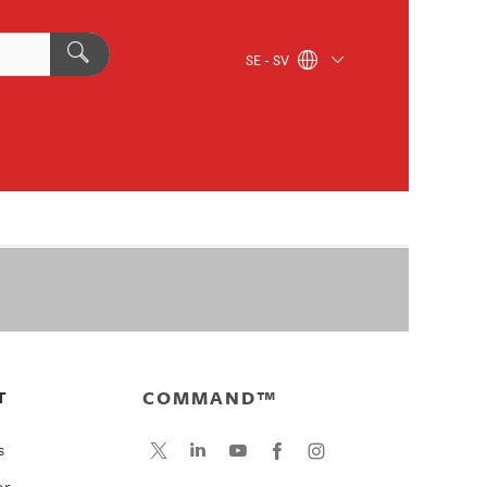
SE - SV
COMMAND™
T
s
or