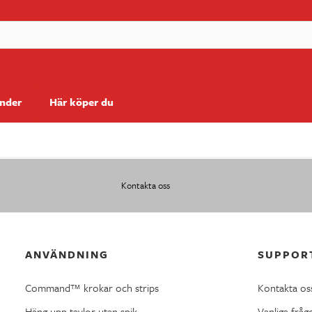
änder
Här köper du
Kontakta oss
ANVÄNDNING
SUPPOR
Command™ krokar och strips
Kontakta os
Häng upp tavlor utan spik
Vanliga fråg