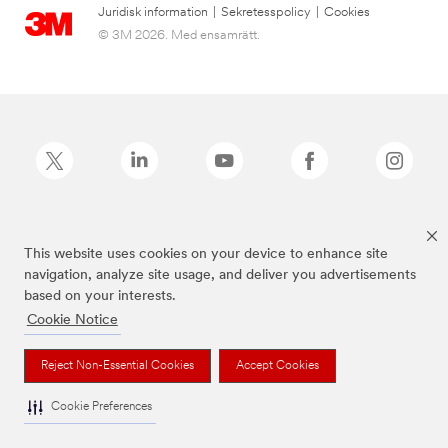
Juridisk information
|
Sekretesspolicy
|
Cookies
© 3M 2026. Med ensamrätt.
Command™ är ett varumärke som tillhör 3M.
This website uses cookies on your device to enhance site
navigation, analyze site usage, and deliver you advertisements
based on your interests.
Cookie Notice
Reject Non-Essential Cookies
Accept Cookies
Cookie Preferences