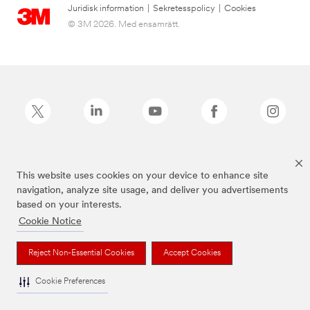
Juridisk information
|
Sekretesspolicy
|
Cookies
© 3M 2026. Med ensamrätt.
Command™ är ett varumärke som tillhör 3M.
This website uses cookies on your device to enhance site
navigation, analyze site usage, and deliver you advertisements
based on your interests.
Cookie Notice
Reject Non-Essential Cookies
Accept Cookies
Cookie Preferences