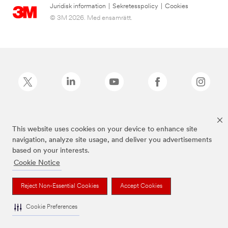
Juridisk information
|
Sekretesspolicy
|
Cookies
© 3M 2026. Med ensamrätt.
Command™ är ett varumärke som tillhör 3M.
This website uses cookies on your device to enhance site
navigation, analyze site usage, and deliver you advertisements
based on your interests.
Cookie Notice
Reject Non-Essential Cookies
Accept Cookies
Cookie Preferences