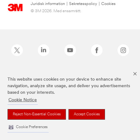
Juridisk information
|
Sekretesspolicy
|
Cookies
© 3M 2026. Med ensamrätt.
Command™ är ett varumärke som tillhör 3M.
This website uses cookies on your device to enhance site
navigation, analyze site usage, and deliver you advertisements
based on your interests.
Cookie Notice
Reject Non-Essential Cookies
Accept Cookies
Cookie Preferences