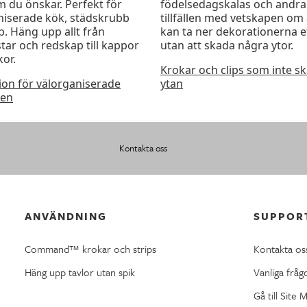
m du önskar. Perfekt för
födelsedagskalas och andra 
niserade kök, städskrubb
tillfällen med vetskapen om 
p. Häng upp allt från
kan ta ner dekorationerna e
tar och redskap till kappor
utan att skada några ytor.
kor.
Krokar och clips som inte s
tion för välorganiserade
ytan
en
Kontakta oss
ANVÄNDNING
SUPPOR
Command™ krokar och strips
Kontakta os
Häng upp tavlor utan spik
Vanliga fråg
Gå till Site 