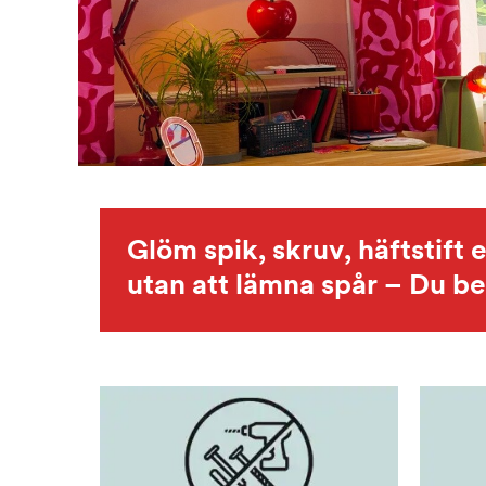
Glöm spik, skruv, häftstift
utan att lämna spår – Du be