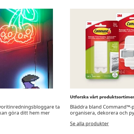
Utforska vårt produktsortime
favoritinredningsbloggare ta
Bläddra bland Command™-pro
kan göra ditt hem mer
organisera, dekorera och p
Se alla produkter