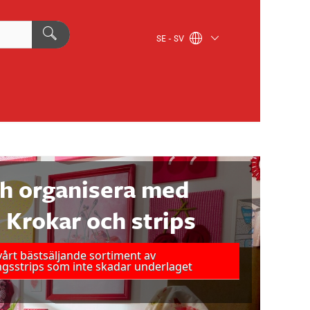
SE - SV
h organisera med
rokar och strips
årt bästsäljande sortiment av
gsstrips som inte skadar underlaget