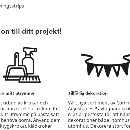
ingsstrips
n till ditt projekt!
era mitt utrymme
Tillfällig dekoration
t utbud av krokar och
Vårt nya sortiment av Co
för universellt bruk kan du
Adjustables™ avtagbara kro
 ditt utrymme på bästa sätt
clips är perfekta för att hä
t behöva borra. Använd dem
dekorationer både inomhus
ktygskrokar, klädkrokar
utomhus. Dekorera stort fö