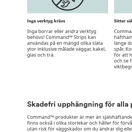
Inga verktyg krävs
Sitter sä
Inga borrar eller andra verktyg
Command
behövs! Command™ Strips kan
häfthäm
användas på en mängd olika släta
länge du
ytor inklusive målade väggar, kakel,
spår. K
glas och trä.
för att 
och se 
viktbeg
Skadefri upphängning för alla 
Command™-produkter är mer än självhäftande kr
finns också i olika storlekar och håller för fö
utan risk för väggskador om du ändrar dig eller 