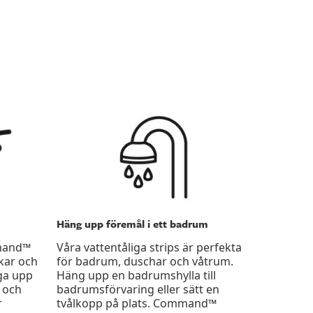
Häng upp föremål i ett badrum
mmand™
Våra vattentåliga strips är perfekta
kar och
för badrum, duschar och våtrum.
nga upp
Häng upp en badrumshylla till
 och
badrumsförvaring eller sätt en
r
tvålkopp på plats. Command™