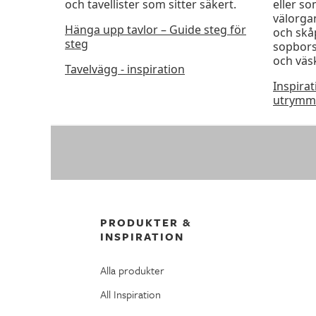
och tavellister som sitter säkert.
eller so
välorga
Hänga upp tavlor – Guide steg för
och skå
steg
sopbors
och väs
Tavelvägg - inspiration
Inspira
utrymm
PRODUKTER &
INSPIRATION
Alla produkter
All Inspiration