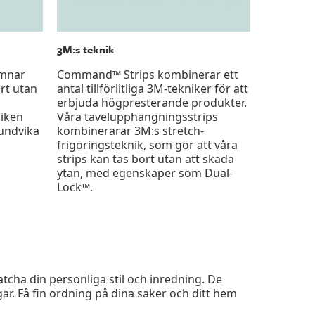
3M:s teknik
ämnar
Command™ Strips kombinerar ett
rt utan
antal tillförlitliga 3M-tekniker för att
erbjuda högpresterande produkter.
liken
Våra tavelupphängningsstrips
 undvika
kombinerarar 3M:s stretch-
frigöringsteknik, som gör att våra
strips kan tas bort utan att skada
ytan, med egenskaper som Dual-
Lock™.
cha din personliga stil och inredning. De
gar. Få fin ordning på dina saker och ditt hem