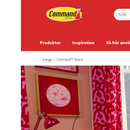
Produkter
Inspiration
Så här anv
Command™ Brand
Sverige