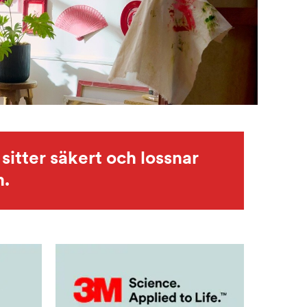
sitter säkert och lossnar
n.