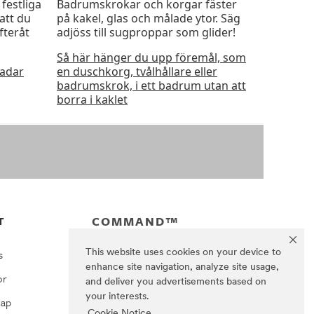
festliga
Badrumskrokar och korgar fäster
att du
på kakel, glas och målade ytor. Säg
fteråt
adjöss till sugproppar som glider!
Så här hänger du upp föremål, som
kadar
en duschkorg, tvålhållare eller
badrumskrok, i ett badrum utan att
borra i kaklet
COMMAND™
T
s
This website uses cookies on your device to
enhance site navigation, analyze site usage,
or
and deliver you advertisements based on
your interests.
Map
Cookie Notice