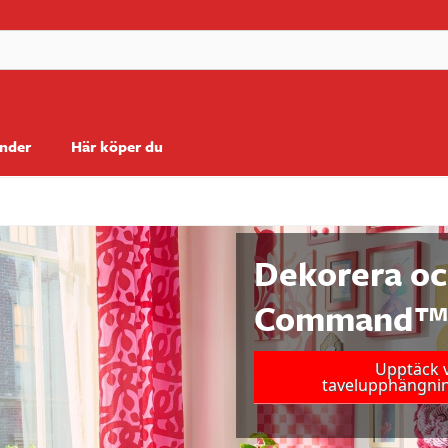
änder
Här köper du
Dekorera oc
Command™ K
Upptäck v
tavelupphängnin