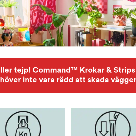
 eller tejp! Command™ Krokar & Strips 
höver inte vara rädd att skada vägge