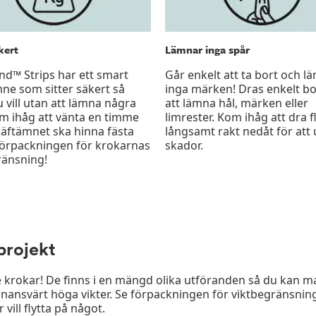
kert
Lämnar inga spår
™ Strips har ett smart
Går enkelt att ta bort och l
ne som sitter säkert så
inga märken! Dras enkelt bo
 vill utan att lämna några
att lämna hål, märken eller
om ihåg att vänta en timme
limrester. Kom ihåg att dra f
häftämnet ska hinna fästa
långsamt rakt nedåt för att
förpackningen för krokarnas
skador.
ränsning!
projekt
okar! De finns i en mängd olika utföranden så du kan mat
rvånansvärt höga vikter. Se förpackningen för viktbegränsnin
vill flytta på något.